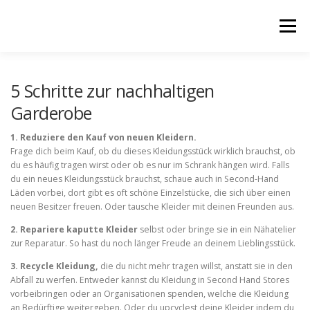
Zum Inhalt springen
Menü
5 Schritte zur nachhaltigen
Garderobe
1. Reduziere den Kauf von neuen Kleidern.
Frage dich beim Kauf, ob du dieses Kleidungsstück wirklich brauchst, ob
du es häufig tragen wirst oder ob es nur im Schrank hängen wird. Falls
du ein neues Kleidungsstück brauchst, schaue auch in Second-Hand
Läden vorbei, dort gibt es oft schöne Einzelstücke, die sich über einen
neuen Besitzer freuen. Oder tausche Kleider mit deinen Freunden aus.
2. Repariere kaputte Kleider
selbst oder bringe sie in ein Nähatelier
zur Reparatur. So hast du noch länger Freude an deinem Lieblingsstück.
3. Recycle Kleidung,
die du nicht mehr tragen willst, anstatt sie in den
Abfall zu werfen. Entweder kannst du Kleidung in Second Hand Stores
vorbeibringen oder an Organisationen spenden, welche die Kleidung
an Bedürftige weitergeben. Oder du upcyclest deine Kleider indem du